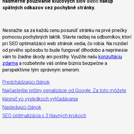
nadmerné používanie kľúčových slov
alebo
nákup
spätných odkazov cez pochybné stránky.
Nesnažte sa za každú cenu posunúť stránku na prvé priečky
pomocou pochybných taktík. Stavte radšej na odborníkov, ktorí
pri SEO optimalizácii web stránok vedia, čo robia. Na rozdiel
od prvého spôsobu to bude fungovať dlhodobo a neprinesie
vám to žiadne škody ani postihy. Využite našu
konzultáciu
zdarma
a rozbehnite váš online biznis bezpečne a
perspektívne tým správnym smerom.
Predchádzajúci článok
Najčastejšie príčiny penalizácie od Google: Za toto môžete
klesnúť vo výsledkoch vyhľadávania
Nasledujúci článok
SEO optimalizácia v 3 hlavných krokoch