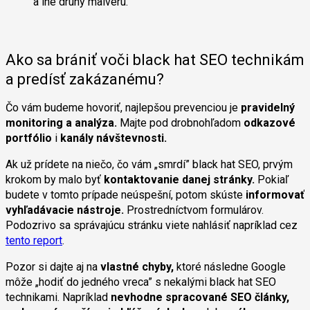
a iné druhy malvéru.
Ako sa brániť voči black hat SEO technikám
a predísť zakázanému?
Čo vám budeme hovoriť, najlepšou prevenciou je
pravidelný
monitoring a analýza.
Majte pod drobnohľadom
odkazové
portfólio
i
kanály návštevnosti.
Ak už prídete na niečo, čo vám „smrdí” black hat SEO, prvým
krokom by malo byť
kontaktovanie danej stránky.
Pokiaľ
budete v tomto prípade neúspešní, potom skúste
informovať
vyhľadávacie nástroje.
Prostredníctvom formulárov.
Podozrivo sa správajúcu stránku viete nahlásiť napríklad cez
tento report
.
Pozor si dajte aj na
vlastné chyby,
ktoré následne Google
môže „hodiť do jedného vreca” s nekalými black hat SEO
technikami. Napríklad
nevhodne spracované SEO články,