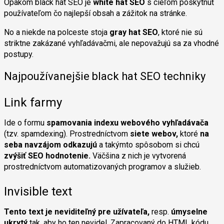
Opakom black hat SEO je
white hat SEO
s cieľom poskytnúť
používateľom čo najlepší obsah a zážitok na stránke.
No a niekde na polceste stoja
gray hat SEO
, ktoré nie sú
striktne zakázané vyhľadávačmi, ale nepovažujú sa za vhodné
postupy.
Najpoužívanejšie black hat SEO techniky
Link farmy
Ide o formu
spamovania indexu webového vyhľadávača
(tzv. spamdexing). Prostredníctvom
siete webov,
ktoré
na
seba navzájom odkazujú
a takýmto spôsobom si chcú
zvýšiť SEO hodnotenie.
Väčšina z nich je vytvorená
prostredníctvom automatizovaných programov a služieb.
Invisible text
Tento text je neviditeľný pre užívateľa,
resp.
úmyselne
ukrytý
tak, aby ho ten nevidel. Zapracovaný do HTML kódu