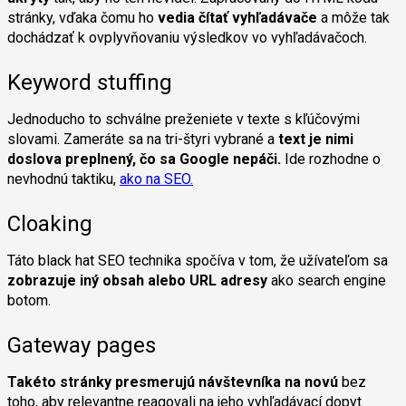
stránky, vďaka čomu ho
vedia čítať vyhľadávače
a môže tak
dochádzať k ovplyvňovaniu výsledkov vo vyhľadávačoch.
Keyword stuffing
Jednoducho to schválne preženiete v texte s kľúčovými
slovami. Zameráte sa na tri-štyri vybrané a
text je nimi
doslova preplnený, čo sa Google nepáči.
Ide rozhodne o
nevhodnú taktiku,
ako na SEO.
Cloaking
Táto black hat SEO technika spočíva v tom, že užívateľom sa
zobrazuje iný obsah alebo URL adresy
ako search engine
botom.
Gateway pages
Takéto stránky presmerujú návštevníka na novú
bez
toho, aby relevantne reagovali na jeho vyhľadávací dopyt.