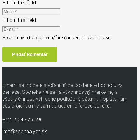
Fill out this field
Fill out this field
Prosím uveďte správnu/funkčnú e-mailovú adresu.
Pridať komentár
S nami sa môžete spoľahnúť, že dostanete hodnotu za
peniaze. Spoliehame sa na výkonnostný marketing a
všetky činnosti výhradne podložené dátami. Popíšte nám
váš projekt a my vám spracujeme férovú ponuku.
+421 904 876 596
info@seoanalyza.sk