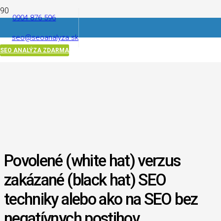
0904 876 596
seo@seoanalyza.sk
SEO ANALÝZA ZDARMA
Povolené (white hat) verzus
zakázané (black hat) SEO
techniky alebo ako na SEO bez
negatívnych postihov