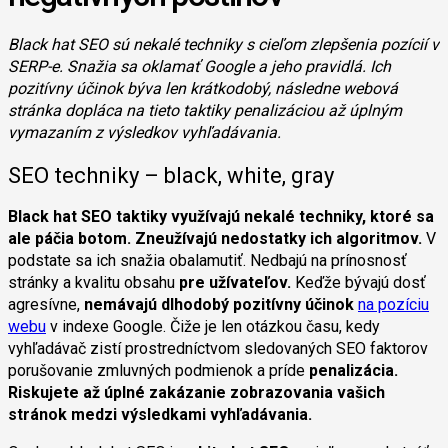
Black hat SEO sú nekalé techniky s cieľom zlepšenia pozícií v
SERP-e. Snažia sa oklamať Google a jeho pravidlá. Ich
pozitívny účinok býva len krátkodobý, následne webová
stránka dopláca na tieto taktiky penalizáciou až úplným
vymazaním z výsledkov vyhľadávania.
SEO techniky – black, white, gray
Black hat SEO taktiky využívajú nekalé techniky, ktoré sa
ale páčia botom. Zneužívajú nedostatky ich algoritmov.
V
podstate sa ich snažia obalamutiť. Nedbajú na prínosnosť
stránky a kvalitu obsahu
pre užívateľov.
Keďže bývajú dosť
agresívne,
nemávajú dlhodobý pozitívny účinok
na pozíciu
webu
v indexe Google. Čiže je len otázkou času, kedy
vyhľadávač zistí prostredníctvom sledovaných SEO faktorov
porušovanie zmluvných podmienok a príde
penalizácia.
Riskujete až úplné zakázanie zobrazovania vašich
stránok medzi výsledkami vyhľadávania.